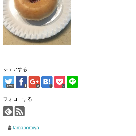
シェアする
error
0
0
フォローする
tamanomiya