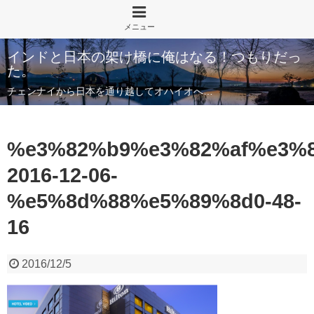
インドと日本の架け橋に俺はなる！つもりだっ
た。
チェンナイから日本を通り越してオハイオへ…
%e3%82%b9%e3%82%af%e3%
2016-12-06-
%e5%8d%88%e5%89%8d0-48-
16
2016/12/5