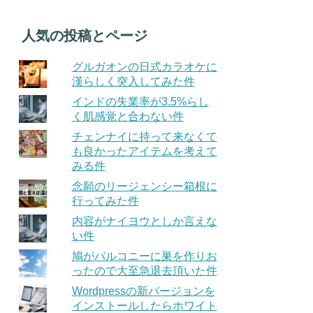
人気の投稿とページ
グルガオンの日式カラオケに
漢らしく突入してみた件
インドの失業率が3.5%らし
く肌感覚と合わない件
チェンナイに持って来なくて
も良かったアイテムを考えて
みる件
念願のリージェンシー箱根に
行ってみた件
内容がナイヨウとしか言えな
い件
鳩がバルコニーに巣を作りお
ったので大至急退去頂いた件
Wordpressの新バージョンを
インストールしたらホワイト