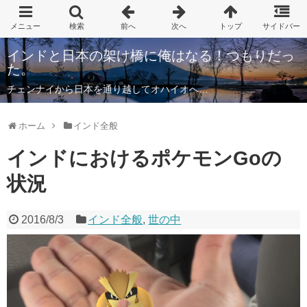
インドと日本の架け橋に俺はなる！つもりだっ
た。
チェンナイから日本を通り越してオハイオへ…
ホーム
インド全般
インドにおけるポケモンGoの
状況
2016/8/3
インド全般
,
世の中