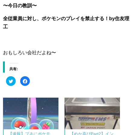
〜今日の教訓〜
全従業員に対し、ポケモンのプレイを禁止する！by住友理
工
おもしろい会社だよね〜
共有:
ク
F
リ
a
ッ
c
ク
e
し
b
て
o
T
o
w
k
i
で
t
共
t
有
e
す
r
る
で
に
共
は
【速報】プネにポケモ
【ぬか喜びPart2】イン
有
ク