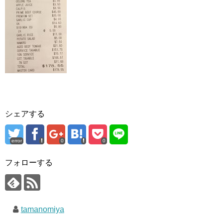
シェアする
error
0
0
フォローする
tamanomiya