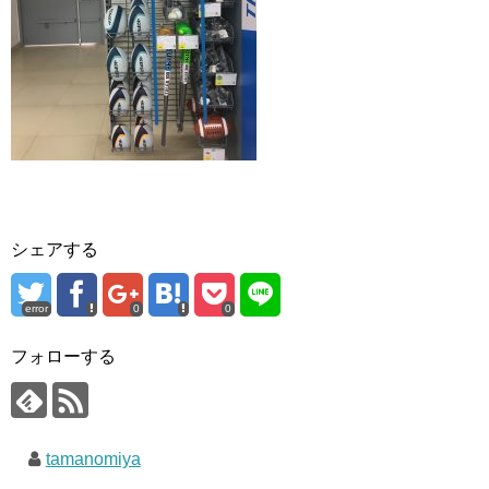
シェアする
error
0
0
フォローする
tamanomiya