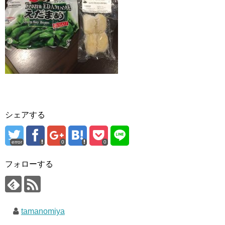
シェアする
error
0
0
フォローする
tamanomiya