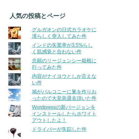
人気の投稿とページ
グルガオンの日式カラオケに
漢らしく突入してみた件
インドの失業率が3.5%らし
く肌感覚と合わない件
念願のリージェンシー箱根に
行ってみた件
内容がナイヨウとしか言えな
い件
鳩がバルコニーに巣を作りお
ったので大至急退去頂いた件
Wordpressの新バージョンを
インストールしたらホワイト
アウトしたよ！
ドライバーが失踪した件