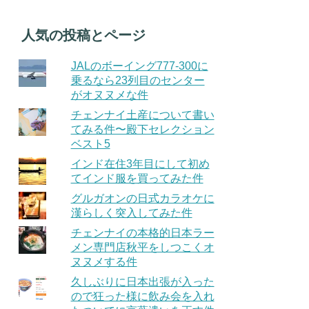
人気の投稿とページ
JALのボーイング777-300に
乗るなら23列目のセンター
がオヌヌメな件
チェンナイ土産について書い
てみる件〜殿下セレクション
ベスト5
インド在住3年目にして初め
てインド服を買ってみた件
グルガオンの日式カラオケに
漢らしく突入してみた件
チェンナイの本格的日本ラー
メン専門店秋平をしつこくオ
ヌヌメする件
久しぶりに日本出張が入った
ので狂った様に飲み会を入れ