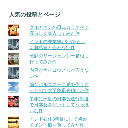
人気の投稿とページ
グルガオンの日式カラオケに
漢らしく突入してみた件
インドの失業率が3.5%らし
く肌感覚と合わない件
念願のリージェンシー箱根に
行ってみた件
内容がナイヨウとしか言えな
い件
鳩がバルコニーに巣を作りお
ったので大至急退去頂いた件
半年に一度の日本食送付制度
で日本食をゲットしてうっほ
いな件
インド在住3年目にして初め
てインド服を買ってみた件