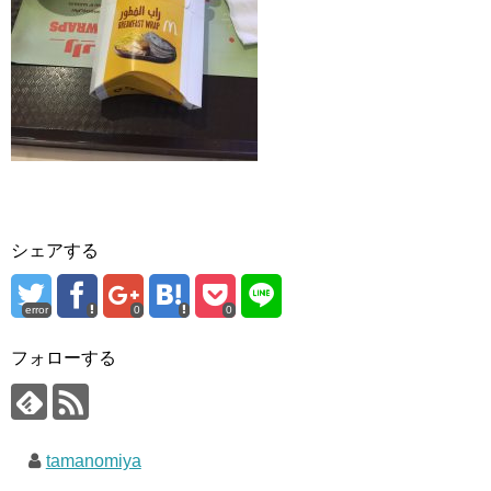
シェアする
error
0
0
フォローする
tamanomiya