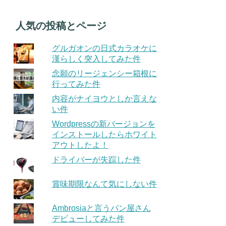
人気の投稿とページ
グルガオンの日式カラオケに
漢らしく突入してみた件
念願のリージェンシー箱根に
行ってみた件
内容がナイヨウとしか言えな
い件
Wordpressの新バージョンを
インストールしたらホワイト
アウトしたよ！
ドライバーが失踪した件
賞味期限なんて気にしない件
Ambrosiaと言うパン屋さん
デビューしてみた件