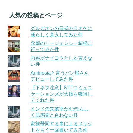
人気の投稿とページ
グルガオンの日式カラオケに
漢らしく突入してみた件
念願のリージェンシー箱根に
行ってみた件
内容がナイヨウとしか言えな
い件
Ambrosiaと言うパン屋さん
デビューしてみた件
【下ネタ注意】NTTコミュニ
ケーションズが大物を獲得し
てくれた件
インドの失業率が3.5%らし
く肌感覚と合わない件
家族帯同する事によるメリッ
トをもう一回書いてみる件