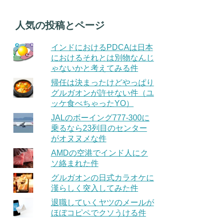
人気の投稿とページ
インドにおけるPDCAは日本
におけるそれとは別物なんじ
ゃないかと考えてみる件
帰任は決まったけどやっぱり
グルガオンが許せない件（ユ
ッケ食べちゃったYO）
JALのボーイング777-300に
乗るなら23列目のセンター
がオヌヌメな件
AMDの空港でインド人にク
ソ絡まれた件
グルガオンの日式カラオケに
漢らしく突入してみた件
退職していくヤツのメールが
ほぼコピペでクソうける件