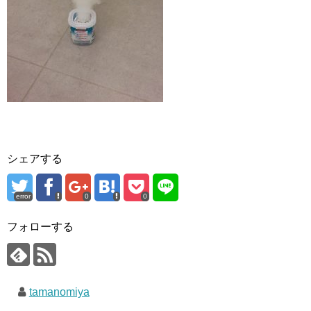
シェアする
error
0
0
フォローする
tamanomiya