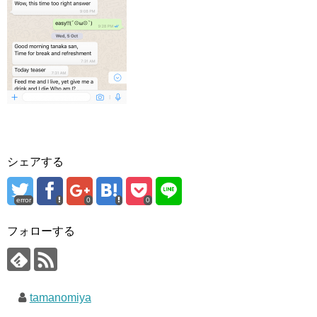
シェアする
error
0
0
フォローする
tamanomiya