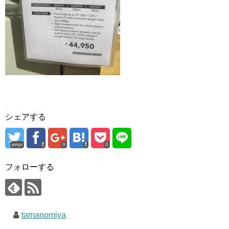
シェアする
error
0
0
フォローする
tamanomiya